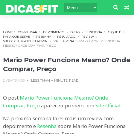
HOME
COMO USAR
DEPOIMENTO
DICAS
FUNCIONA
O QUE É
PARA QUE SERVE
RESENHA
RESULTADO
REVIEW
SITEOFICIALPRODUCT.ADMIN
VALE A PENA
MARIO POWER FUNCIONA
MESMO? ONDE COMPRAR, PREÇO
Mario Power Funciona Mesmo? Onde
Comprar, Preço
2 YEARS AGO
LESS THAN A MINUTE
READ
O post
Mario Power Funciona Mesmo? Onde
Comprar, Preço
apareceu primeiro em
Site Oficial
.
Na próxima semana farei mais um review com
depoimento e
Resenha
sobre Mario Power Funciona
Mesmo? Onde Comprar, Preço.