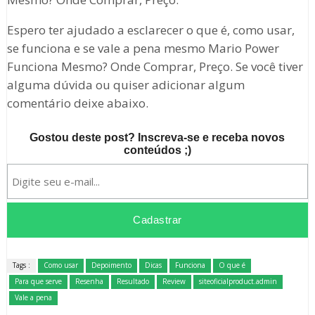
Espero ter ajudado a esclarecer o que é, como usar,
se funciona e se vale a pena mesmo Mario Power
Funciona Mesmo? Onde Comprar, Preço. Se você tiver
alguma dúvida ou quiser adicionar algum
comentário deixe abaixo.
Gostou deste post? Inscreva-se e receba novos
conteúdos ;)
Tags :
Como usar
Depoimento
Dicas
Funciona
O que é
Para que serve
Resenha
Resultado
Review
siteoficialproduct.admin
Vale a pena