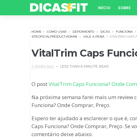
INÍCIO
SOBRE
HOME
COMO USAR
DEPOIMENTO
DICAS
FUNCIONA
SITEOFICIALPRODUCT.ADMIN
VALE A PENA
VITALTRIM CAPS
VitalTrim Caps Func
2 YEARS AGO
LESS THAN A MINUTE
READ
O post
VitalTrim Caps Funciona? Onde Com
Na próxima semana farei mais um review
Funciona? Onde Comprar, Preço.
Espero ter ajudado a esclarecer o que é, c
Caps Funciona? Onde Comprar, Preço. Se vo
comentário deixe abaixo.