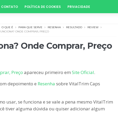
CONTATO
POLÍTICA DE COOKIES
PRIVACIDADE
O QUE É
PARA QUE SERVE
RESENHA
RESULTADO
REVIEW
 FUNCIONA? ONDE COMPRAR, PREÇO
iona? Onde Comprar, Preço
prar, Preço
apareceu primeiro em
Site Oficial
.
 com depoimento e
Resenha
sobre VitalTrim Caps
omo usar, se funciona e se vale a pena mesmo VitalTrim
cê tiver alguma dúvida ou quiser adicionar algum