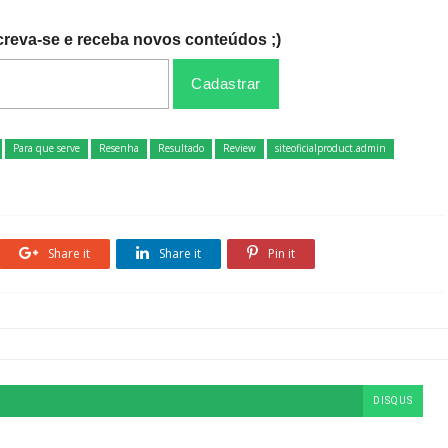
creva-se e receba novos conteúdos ;)
Para que serve
Resenha
Resultado
Review
siteoficialproduct.admin
Share it
Share it
Pin it
DISQUS