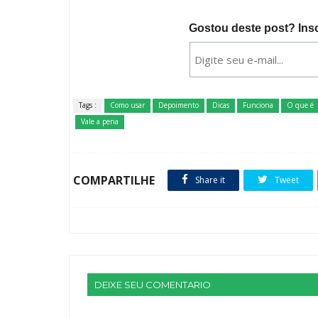
Gostou deste post? Ins
Tags :
Como usar
Depoimento
Dicas
Funciona
O que é
Vale a pena
COMPARTILHE
Share it
Tweet
DEIXE SEU COMENTARIO