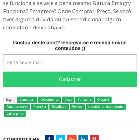
se funciona e se vale a pena mesmo Natura Emagry
Funciona? Emagrece? Onde Comprar, Preço. Se você
tiver alguma dúvida ou quiser adicionar algum
comentário deixe abaixo.
Gostou deste post? Inscreva-se e receba novos
conteúdos ;)
Tags :
Como usar
Depoimento
Dicas
Funciona
O que é
Para que serve
Resenha
Resultado
Review
siteoficialproduct.admin
Vale a pena
COMPARTILHE