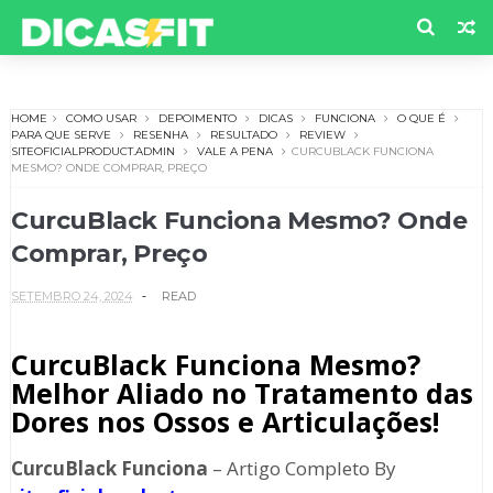
HOME
COMO USAR
DEPOIMENTO
DICAS
FUNCIONA
O QUE É
PARA QUE SERVE
RESENHA
RESULTADO
REVIEW
SITEOFICIALPRODUCT.ADMIN
VALE A PENA
CURCUBLACK FUNCIONA
MESMO? ONDE COMPRAR, PREÇO
CurcuBlack Funciona Mesmo? Onde
Comprar, Preço
SETEMBRO 24, 2024
READ
CurcuBlack Funciona Mesmo?
Melhor Aliado no Tratamento das
Dores nos Ossos e Articulações!
CurcuBlack Funciona
– Artigo Completo By