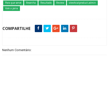
Para que serve
Resenha
Resultado
Review
siteoficialproduct.admin
Vale a pena
COMPARTILHE
Nenhum Comentário: