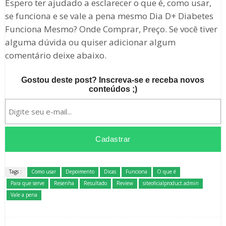
Espero ter ajudado a esclarecer o que é, como usar,
se funciona e se vale a pena mesmo Dia D+ Diabetes
Funciona Mesmo? Onde Comprar, Preço. Se você tiver
alguma dúvida ou quiser adicionar algum
comentário deixe abaixo.
Gostou deste post? Inscreva-se e receba novos
conteúdos ;)
Tags :
Como usar
Depoimento
Dicas
Funciona
O que é
Para que serve
Resenha
Resultado
Review
siteoficialproduct.admin
Vale a pena