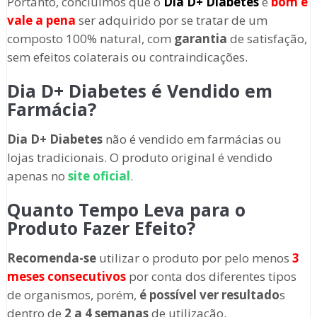
Portanto, concluímos que o
Dia D+ Diabetes
é
bom e
vale a pena
ser adquirido por se tratar de um
composto 100% natural, com
garantia
de satisfação,
sem efeitos colaterais ou contraindicações.
Dia D+ Diabetes
é Vendido em
Farmácia?
Dia D+ Diabetes
não é vendido em farmácias ou
lojas tradicionais. O produto original é vendido
apenas no
site oficial
.
Quanto Tempo Leva para o
Produto Fazer Efeito?
Recomenda-se
utilizar o produto por pelo menos
3
meses consecutivos
por conta dos diferentes tipos
de organismos, porém,
é possível ver resultado
s
dentro de
2 a 4 semanas
de utilização.