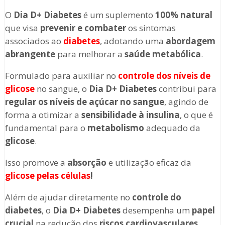
O
Dia D+ Diabetes
é um suplemento
100% natural
que visa
prevenir e combater
os sintomas
associados ao
diabetes
, adotando uma
abordagem
abrangente
para melhorar a
saúde metabólica
.
Formulado para auxiliar no
controle dos níveis de
glicose
no sangue, o
Dia D+ Diabetes
contribui para
regular os níveis de açúcar no sangue
, agindo de
forma a otimizar a
sensibilidade à insulina
, o que é
fundamental para o
metabolismo
adequado da
glicose
.
Isso promove a
absorção
e utilização eficaz da
glicose pelas células
!
Além de ajudar diretamente no
controle do
diabetes
, o
Dia D+ Diabetes
desempenha um
papel
crucial
na redução dos
riscos cardiovasculares
,