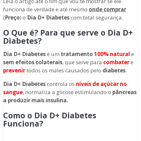
Leia o artigo até o fim que vou te mostrar se ele
funciona de verdade e até mesmo
onde comprar
(
Preço
) o
Dia D+ Diabetes
com total segurança.
O Que é? Para que serve o
Dia D+
Diabetes
?
Dia D+ Diabetes
é um
tratamento
100%
natural
e
sem efeitos colaterais
, que serve para
combater
e
prevenir
todos os males causados pelo
diabetes
.
Dia D+ Diabetes
controla os
níveis de açúcar no
sangu
e
, normaliza a glicose estimulando o
pâncreas
a produzir mais insulina.
Como o Dia D+ Diabetes
Funciona?