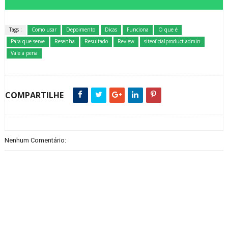
Tags :
Como usar
Depoimento
Dicas
Funciona
O que é
Para que serve
Resenha
Resultado
Review
siteoficialproduct.admin
Vale a pena
COMPARTILHE
Nenhum Comentário: