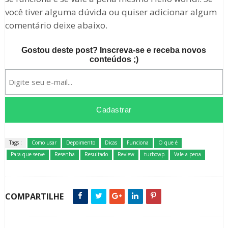
você tiver alguma dúvida ou quiser adicionar algum
comentário deixe abaixo.
Gostou deste post? Inscreva-se e receba novos
conteúdos ;)
Tags :
Como usar
Depoimento
Dicas
Funciona
O que é
Para que serve
Resenha
Resultado
Review
turbowp
Vale a pena
COMPARTILHE