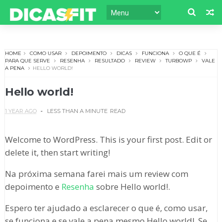
HOME
COMO USAR
DEPOIMENTO
DICAS
FUNCIONA
O QUE É
PARA QUE SERVE
RESENHA
RESULTADO
REVIEW
TURBOWP
VALE
A PENA
HELLO WORLD!
Hello world!
1 YEAR AGO
LESS THAN A MINUTE
READ
Welcome to WordPress. This is your first post. Edit or
delete it, then start writing!
Na próxima semana farei mais um review com
depoimento e
Resenha
sobre Hello world!.
Espero ter ajudado a esclarecer o que é, como usar,
se funciona e se vale a pena mesmo Hello world!. Se