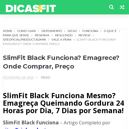
HOME
COMO USAR
DEPOIMENTO
DICAS
FUNCIONA
O QUE É
PARA QUE SERVE
RESENHA
RESULTADO
REVIEW
SITEOFICIALPRODUCT.ADMIN
VALE A PENA
SLIMFIT BLACK FUNCIONA?
EMAGRECE? ONDE COMPRAR, PREÇO
SlimFit Black Funciona? Emagrece?
Onde Comprar, Preço
FEVEREIRO 28, 2025
READ
SlimFit Black Funciona Mesmo?
Emagreça Queimando Gordura 24
Horas por Dia, 7 Dias por Semana!
SlimFit Black
Funciona
– Artigo Completo por