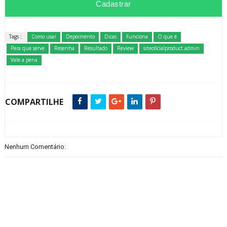
Tags :
Como usar
Depoimento
Dicas
Funciona
O que é
Para que serve
Resenha
Resultado
Review
siteoficialproduct.admin
Vale a pena
COMPARTILHE
Nenhum Comentário: