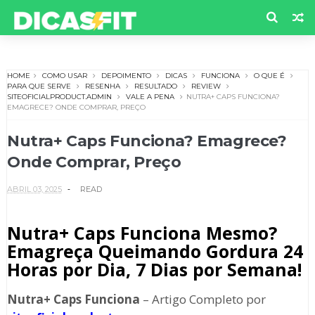
HOME
COMO USAR
DEPOIMENTO
DICAS
FUNCIONA
O QUE É
PARA QUE SERVE
RESENHA
RESULTADO
REVIEW
SITEOFICIALPRODUCT.ADMIN
VALE A PENA
NUTRA+ CAPS FUNCIONA?
EMAGRECE? ONDE COMPRAR, PREÇO
Nutra+ Caps Funciona? Emagrece?
Onde Comprar, Preço
ABRIL 03, 2025
READ
Nutra+ Caps Funciona Mesmo?
Emagreça Queimando Gordura 24
Horas por Dia, 7 Dias por Semana!
Nutra+ Caps
Funciona
– Artigo Completo por