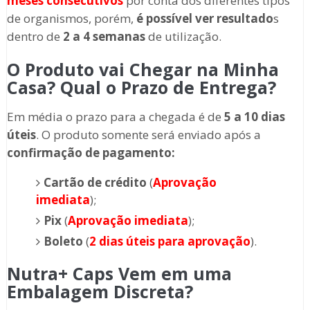
meses consecutivos
por conta dos diferentes tipos
de organismos, porém,
é possível ver resultado
s
dentro de
2 a 4 semanas
de utilização.
O Produto vai Chegar na Minha
Casa? Qual o Prazo de Entrega?
Em média o prazo para a chegada é de
5 a 10 dias
úteis
. O produto somente será enviado após a
confirmação de pagamento:
Cartão de crédito
(
Aprovação
imediata
);
Pix
(
Aprovação imediata
);
Boleto
(
2 dias úteis para aprovação
).
Nutra+ Caps Vem em uma
Embalagem Discreta?