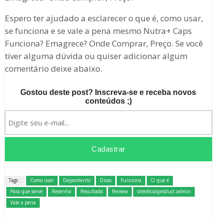
Espero ter ajudado a esclarecer o que é, como usar,
se funciona e se vale a pena mesmo Nutra+ Caps
Funciona? Emagrece? Onde Comprar, Preço. Se você
tiver alguma dúvida ou quiser adicionar algum
comentário deixe abaixo.
Gostou deste post? Inscreva-se e receba novos
conteúdos ;)
Tags :
Como usar
Depoimento
Dicas
Funciona
O que é
Para que serve
Resenha
Resultado
Review
siteoficialproduct.admin
Vale a pena