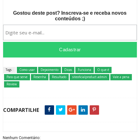
Gostou deste post? Inscreva-se e receba novos
conteúdos ;)
Tags :
Como usar
Depoimento
Dicas
Funciona
O que é
Para que serve
Resenha
Resultado
siteoficialproduct.admin
Vale a pena
Review
COMPARTILHE
Nenhum Comentário: