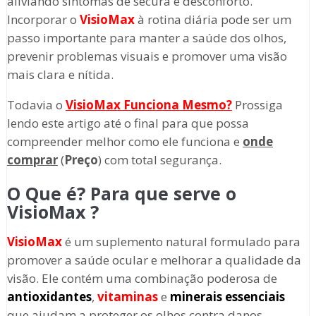
aliviando sintomas de secura e desconforto.
Incorporar o
VisioMax
à rotina diária pode ser um
passo importante para manter a saúde dos olhos,
prevenir problemas visuais e promover uma visão
mais clara e nítida.
Todavia o
VisioMax
Funciona Mesmo?
Prossiga
lendo este artigo até o final para que possa
compreender melhor como ele funciona e
onde
comprar
(
Preço
) com total segurança.
O Que é? Para que serve o
VisioMax ?
VisioMax
é um suplemento natural formulado para
promover a saúde ocular e melhorar a qualidade da
visão. Ele contém uma combinação poderosa de
antioxidantes
,
vitaminas
e
minerais essenciais
que ajudam a proteger os olhos contra danos