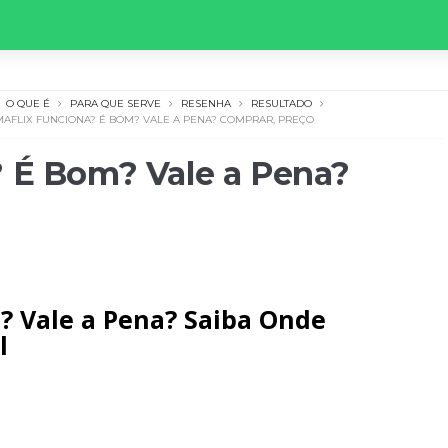
O QUE É
PARA QUE SERVE
RESENHA
RESULTADO
MAFLIX FUNCIONA? É BOM? VALE A PENA? COMPRAR, PREÇO
? É Bom? Vale a Pena?
? Vale a Pena? Saiba Onde
l