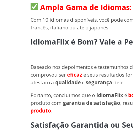
Ampla Gama de Idiomas:
Com 10 idiomas disponíveis, você pode come
francês, italiano ou até o japonês.
IdiomaFlix é Bom? Vale a P
Baseado nos depoimentos e testemunhos de
comprovou ser
eficaz
e seus resultados for
atestam a
qualidade
e
segurança
dele.
Portanto, concluímos que o
IdiomaFlix
é
b
produto com
garantia
de satisfação
, res
produto
.
Satisfação Garantida ou Se