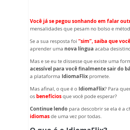
Você já se pegou sonhando em falar out
mensalidades que pesam no bolso e méto
Se a sua resposta foi
“sim”, saiba que voc
aprender uma
nova língua
acaba desistind
Mas e se eu te dissesse que existe uma fo
acessível para você finalmente sair do b
a plataforma
IdiomaFlix
promete.
Mas afinal, o que é o
IdiomaFlix
? Para que
os
benefícios
que você pode esperar?
Continue lendo
para descobrir se ela é a 
idiomas
de uma vez por todas.