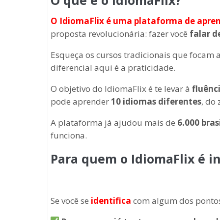
O que é o IdiomaFlix?
O IdiomaFlix é uma plataforma de apre
proposta revolucionária: fazer você
falar d
Esqueça os cursos tradicionais que focam
diferencial aqui é a praticidade.
O objetivo do IdiomaFlix é te levar à
fluênc
pode aprender
10 idiomas diferentes
, do
A plataforma já ajudou mais de
6.000 bras
funciona.
Para quem o IdiomaFlix é i
Se você se
identifica
com algum dos pontos