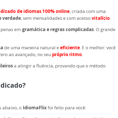
ndizado de idiomas 100% online
, criada com uma
e verdade
, sem mensalidades e com acesso
vitalício
.
 apenas em
gramática e regras complicadas
. O grande
ia
de uma maneira natural e
eficiente
. E o melhor: você
 zero ao avançado, no seu
próprio ritmo
.
ileiros
a atingir a fluência, provando que o método
ndicado?
 abaixo, o
IdiomaFlix
foi feito para você: