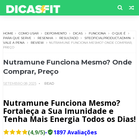
HOME
COMO USAR
DEPOIMENTO
DICAS
FUNCIONA
O QUE É
PARA QUE SERVE
RESENHA
RESULTADO
SITEOFICIALPRODUCT.ADMIN
VALE A PENA
REVIEW
NUTRAMUNE FUNCIONA MESMO? ONDE COMPRAR,
PREÇO
Nutramune Funciona Mesmo? Onde
Comprar, Preço
SETEMBRO 08, 2025
READ
Nutramune Funciona Mesmo?
Fortaleça a Sua Imunidade e
Tenha Mais Energia Todos os Dias!
(4,9/5)
-
1897 Avaliações