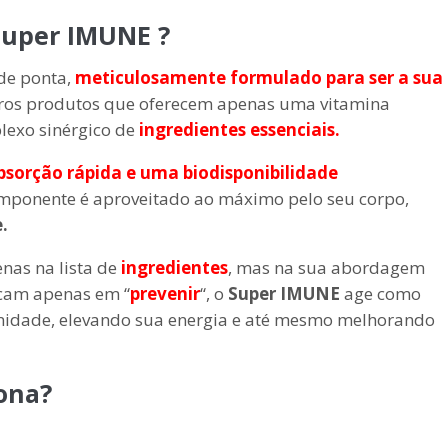
 Super IMUNE
?
de ponta,
meticulosamente formulado para ser a sua
utros produtos que oferecem apenas uma vitamina
exo sinérgico de
ingredientes essenciais.
bsorção rápida e uma biodisponibilidade
componente é aproveitado ao máximo pelo seu corpo,
.
nas na lista de
ingredientes
, mas na sua abordagem
ocam apenas em “
prevenir
“, o
Super IMUNE
age como
unidade, elevando sua energia e até mesmo melhorando
ona?