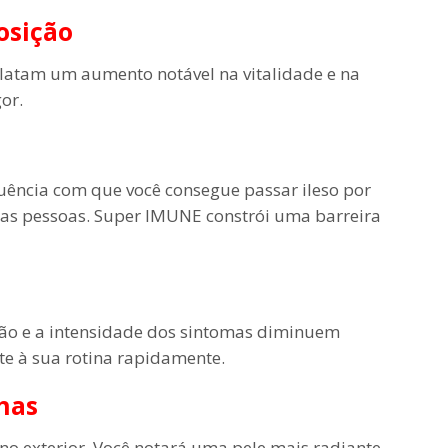
osição
elatam um aumento notável na vitalidade e na
or.
uência com que você consegue passar ileso por
s pessoas. Super IMUNE constrói uma barreira
ão e a intensidade dos sintomas diminuem
lte à sua rotina rapidamente.
has
no exterior. Você notará uma pele mais radiante,