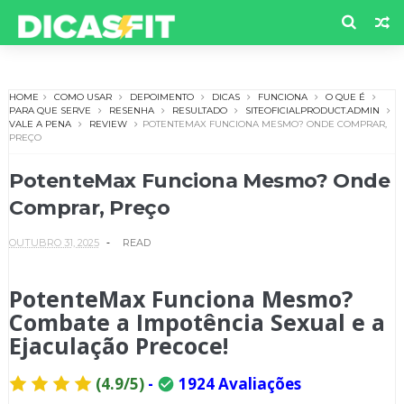
HOME
COMO USAR
DEPOIMENTO
DICAS
FUNCIONA
O QUE É
PARA QUE SERVE
RESENHA
RESULTADO
SITEOFICIALPRODUCT.ADMIN
VALE A PENA
REVIEW
POTENTEMAX FUNCIONA MESMO? ONDE COMPRAR,
PREÇO
PotenteMax Funciona Mesmo? Onde
Comprar, Preço
OUTUBRO 31, 2025
READ
PotenteMax Funciona Mesmo?
Combate a Impotência Sexual e a
Ejaculação Precoce!
(4.9/5)
-
1924 Avaliações