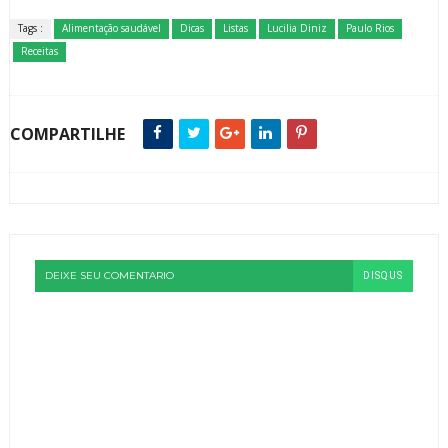
Tags :
Alimentação saudável
Dicas
Listas
Lucilia Diniz
Paulo Rios
Receitas
COMPARTILHE
DEIXE SEU COMENTARIO
DISQUS