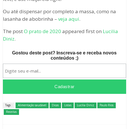
Ou até dispensar por completo a massa, como na
lasanha de abobrinha –
veja aqui
.
The post
O prato de 2020
appeared first on
Lucilia
Diniz
.
Gostou deste post? Inscreva-se e receba novos
conteúdos ;)
Tags :
Alimentação saudável
Dicas
Listas
Lucilia Diniz
Paulo Rios
Receitas