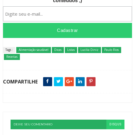
conteúdos ;)
Tags :
Alimentação saudável
Dicas
Listas
Lucilia Diniz
Paulo Rios
Receitas
COMPARTILHE
DEIXE SEU COMENTARIO
DISQUS